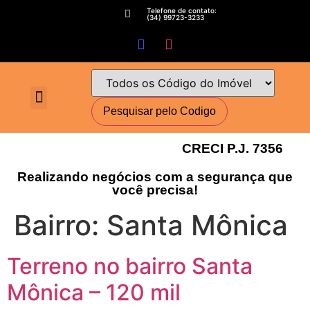
Telefone de contato:
(34) 99723-3233
Fale conosco
Perguntas Frequentes
Cadastre-se
Minha conta
Deixe seu imóvel conosco
Encomende seu Imóvel
Simulador Financeiro
CRECI P.J. 7356
Realizando negócios com a segurança que
você precisa!
Bairro:
Santa Mônica
Terreno no bairro Santa
Mônica – 120 mil