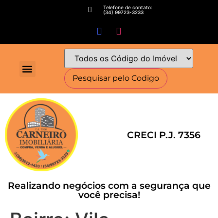
Telefone de contato:
(34) 99723-3233
Fale conosco
Perguntas Frequentes
Minha conta
Deixe seu imóvel conosco
Encomende seu Imóvel
Simulador Financeiro
CRECI P.J. 7356
Realizando negócios com a segurança que
você precisa!