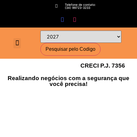
Telefone de contato:
(34) 99723-3233
Fale conosco
Perguntas Frequentes
Cadastre-se
Minha conta
Deixe seu imóvel conosco
Encomende seu Imóvel
Simulador Financeiro
CRECI P.J. 7356
Realizando negócios com a segurança que
você precisa!