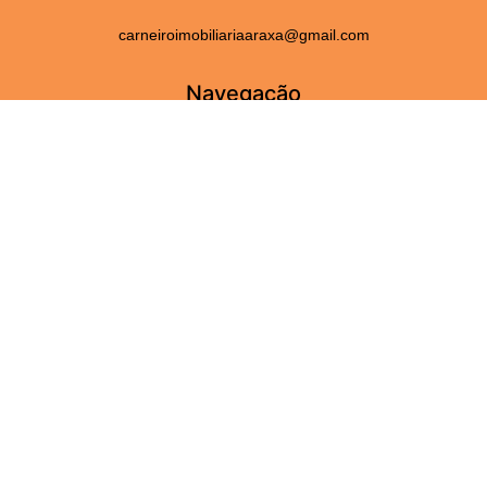
carneiroimobiliariaaraxa@gmail.com
Navegação
Home
Fale Conosco
Serviços
Sobre Nós
Perguntas frequentes
Adicionar Imóveis
Imóveis
Aluguel
Venda
Para você