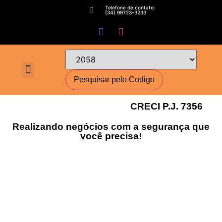
Telefone de contato:
(34) 99723-3233
Fale conosco
Perguntas Frequentes
Cadastre-se
Minha conta
Deixe seu imóvel conosco
Encomende seu Imóvel
Simulador Financeiro
CRECI P.J. 7356
Realizando negócios com a segurança que
você precisa!