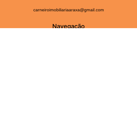
carneiroimobiliariaaraxa@gmail.com
Navegação
Home
Fale Conosco
Serviços
Sobre Nós
Perguntas frequentes
Adicionar Imóveis
Imóveis
Aluguel
Venda
Para você