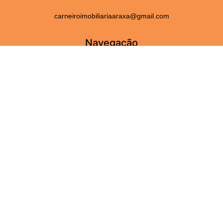
carneiroimobiliariaaraxa@gmail.com
Navegação
Home
Fale Conosco
Serviços
Sobre Nós
Perguntas frequentes
Adicionar Imóveis
Imóveis
Aluguel
Venda
Para você