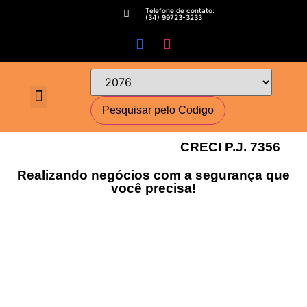
Telefone de contato:
(34) 99723-3233
Fale conosco
Perguntas Frequentes
Cadastre-se
Minha conta
Deixe seu imóvel conosco
Encomende seu Imóvel
Simulador Financeiro
CRECI P.J. 7356
Realizando negócios com a segurança que
você precisa!