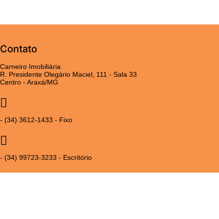
Contato
Carneiro Imobiliária
R. Presidente Olegário Maciel, 111 - Sala 33
Centro - Araxá/MG
- (34) 3612-1433 - Fixo
- (34) 99723-3233 - Escritório
- (34) 99720-3234 - Nilce Carneiro