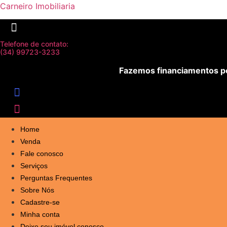
Carneiro Imobiliaria
Telefone de contato:
(34) 99723-3233
Fazemos financiamentos pe
Home
Venda
Fale conosco
Serviços
Perguntas Frequentes
Sobre Nós
Cadastre-se
Minha conta
Deixe seu imóvel conosco