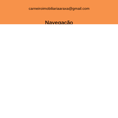
carneiroimobiliariaaraxa@gmail.com
Navegação
Home
Fale Conosco
Serviços
Sobre Nós
Perguntas frequentes
Adicionar Imóveis
Imóveis
Aluguel
Venda
Para você