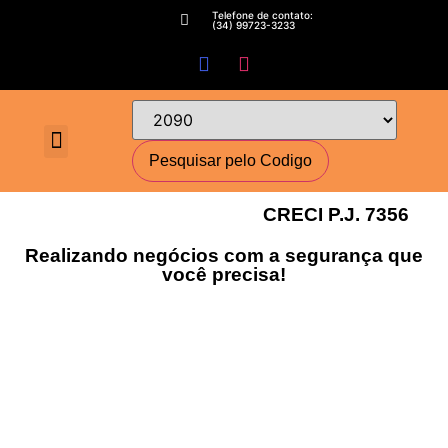
Telefone de contato:
(34) 99723-3233
Fale conosco
Perguntas Frequentes
Cadastre-se
Minha conta
Deixe seu imóvel conosco
Encomende seu Imóvel
Simulador Financeiro
CRECI P.J. 7356
Realizando negócios com a segurança que
você precisa!