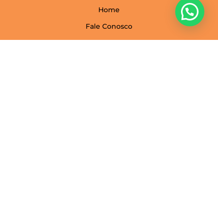
Home
Fale Conosco
Serviços
Sobre Nós
Perguntas frequentes
Adicionar Imóveis
Imóveis
Aluguel
Venda
Para você
Área do cliente
Carneiro Imobiliária © 2022