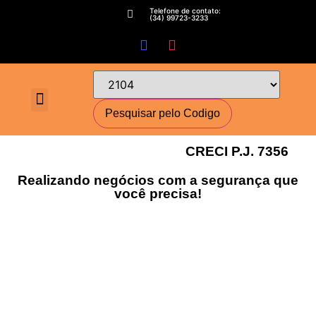
Telefone de contato:
(34) 99723-3233
Fale conosco
Perguntas Frequentes
Cadastre-se
Minha conta
Deixe seu imóvel conosco
Encomende seu Imóvel
Simulador Financeiro
CRECI P.J. 7356
Realizando negócios com a segurança que
você precisa!