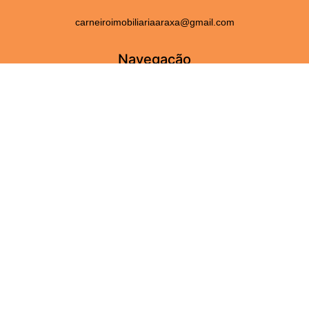
carneiroimobiliariaaraxa@gmail.com
Navegação
Home
Fale Conosco
Serviços
Sobre Nós
Perguntas frequentes
Adicionar Imóveis
Imóveis
Aluguel
Venda
Para você