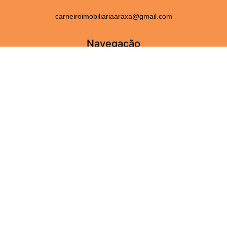
carneiroimobiliariaaraxa@gmail.com
Navegação
Home
Fale Conosco
Serviços
Sobre Nós
Perguntas frequentes
Adicionar Imóveis
Imóveis
Aluguel
Venda
Para você