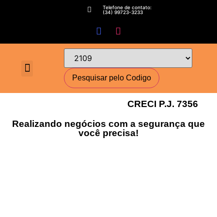
Telefone de contato:
(34) 99723-3233
Fale conosco
Perguntas Frequentes
Cadastre-se
Minha conta
Deixe seu imóvel conosco
Encomende seu Imóvel
Simulador Financeiro
CRECI P.J. 7356
Realizando negócios com a segurança que
você precisa!