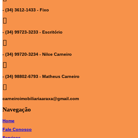
- (34) 3612-1433 - Fixo
- (34) 99723-3233 - Escritório
- (34) 99720-3234 - Nilce Carneiro
- (34) 98802-6793 - Matheus Carneiro
carneiroimobiliariaaraxa@gmail.com
Navegação
Home
Fale Conosco
Serviços