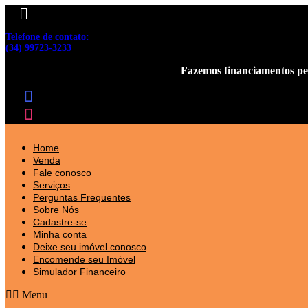
Telefone de contato:
(34) 99723-3233
Fazemos financiamentos pe
Home
Venda
Fale conosco
Serviços
Perguntas Frequentes
Sobre Nós
Cadastre-se
Minha conta
Deixe seu imóvel conosco
Encomende seu Imóvel
Simulador Financeiro
Menu