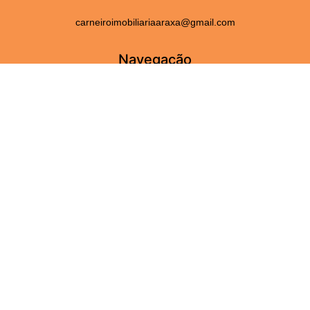
carneiroimobiliariaaraxa@gmail.com
Navegação
Home
Fale Conosco
Serviços
Sobre Nós
Perguntas frequentes
Adicionar Imóveis
Imóveis
Aluguel
Venda
Para você