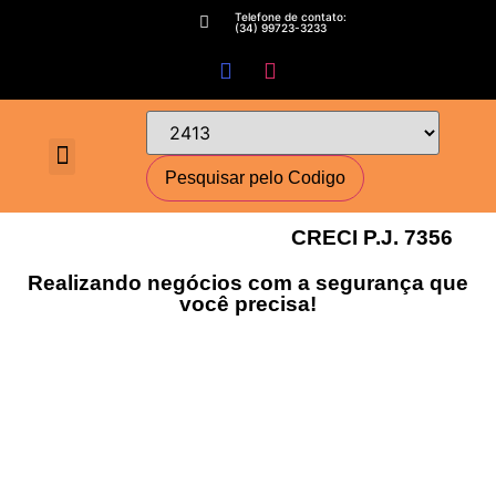
Telefone de contato:
(34) 99723-3233
Fale conosco
Perguntas Frequentes
Cadastre-se
Minha conta
Deixe seu imóvel conosco
Encomende seu Imóvel
Simulador Financeiro
CRECI P.J. 7356
Realizando negócios com a segurança que
você precisa!