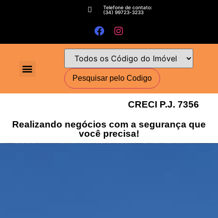
Telefone de contato:
(34) 99723-3233
Fale conosco
Perguntas Frequentes
Cadastre-se
Minha conta
Deixe seu imóvel conosco
Encomende seu Imóvel
Simulador Financeiro
CRECI P.J. 7356
Realizando negócios com a segurança que
você precisa!