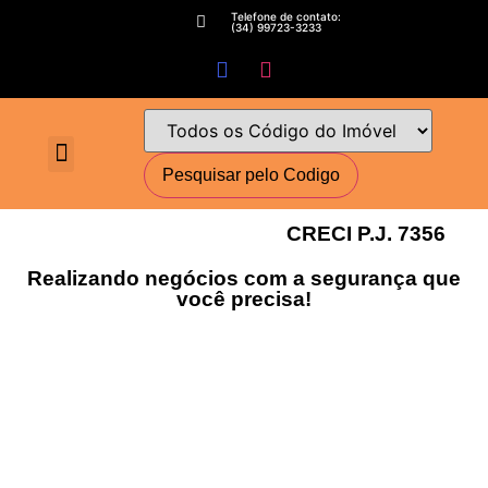
Telefone de contato:
(34) 99723-3233
Fale conosco
Perguntas Frequentes
Cadastre-se
Minha conta
Deixe seu imóvel conosco
Encomende seu Imóvel
Simulador Financeiro
CRECI P.J. 7356
Realizando negócios com a segurança que
você precisa!