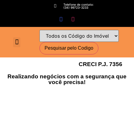
Telefone de contato:
(34) 99723-3233
Fale conosco
Perguntas Frequentes
Cadastre-se
Minha conta
Deixe seu imóvel conosco
Encomende seu Imóvel
Simulador Financeiro
CRECI P.J. 7356
Realizando negócios com a segurança que
você precisa!