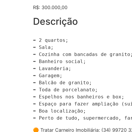
R$: 300.000,00
Descrição
➡️ 2 quartos;

➡️ Sala;

➡️ Cozinha com bancadas de granito;
➡️ Banheiro social;

➡️ Lavanderia;

➡️ Garagem;

➡️ Balcão de granito;

➡️ Toda de porcelanato;

➡️ Espelhos nos banheiros e box;

➡️ Espaço para fazer ampliação (suí
➡️ Boa localização;

➡️ Perto de tudo, supermercado, fa
🟠 Tratar Carneiro Imobiliária: (34) 99720