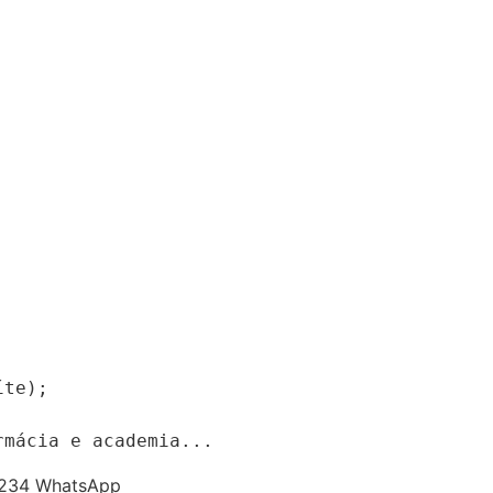


te);

rmácia e academia...
 3234 WhatsApp