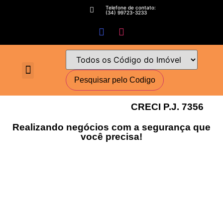
Telefone de contato:
(34) 99723-3233
Fale conosco
Perguntas Frequentes
Cadastre-se
Minha conta
Deixe seu imóvel conosco
Encomende seu Imóvel
Simulador Financeiro
CRECI P.J. 7356
Realizando negócios com a segurança que
você precisa!