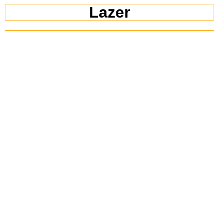
Lazer
Localização
Entre em Contato