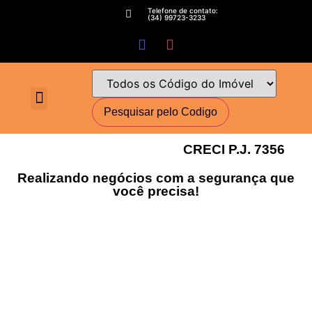
Telefone de contato:
(34) 99723-3233
Fale conosco
Perguntas Frequentes
Cadastre-se
Minha conta
Deixe seu imóvel conosco
Encomende seu Imóvel
Simulador Financeiro
CRECI P.J. 7356
Realizando negócios com a segurança que
você precisa!