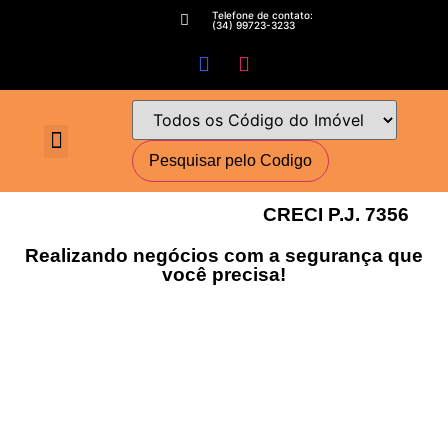
Telefone de contato:
(34) 99723-3233
Fale conosco
Perguntas Frequentes
Cadastre-se
Minha conta
Deixe seu imóvel conosco
Encomende seu Imóvel
Simulador Financeiro
CRECI P.J. 7356
Realizando negócios com a segurança que
você precisa!