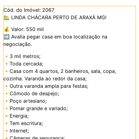
Cód. do Imóvel: 2067
🏡 LINDA CHÁCARA PERTO DE ARAXÁ MG!
💰 Valor: 550 mil
➡️ Avalia pegar casa em boa localização na
negociação.
🔸3 mil metros;
🔸Toda cercada;
🔸Casa com 4 quartos, 2 banheiros, sala, copa,
cozinha. Varanda ao redor da casa;
🔸Outra varanda ampla para festas;
🔸Cômodo de despejo;
🔸Poço artesiano;
🔸Pomar grande e variado;
🔸Energia;
🔸Tem escritura;
🔸Internet;
🔸Câmeras de segurança;