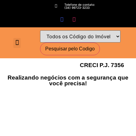
Telefone de contato:
(34) 99723-3233
Fale conosco
Perguntas Frequentes
Cadastre-se
Minha conta
Deixe seu imóvel conosco
Encomende seu Imóvel
Simulador Financeiro
CRECI P.J. 7356
Realizando negócios com a segurança que
você precisa!