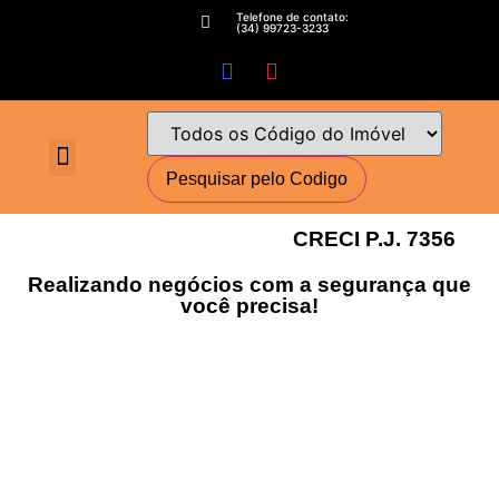
Telefone de contato:
(34) 99723-3233
Fale conosco
Perguntas Frequentes
Cadastre-se
Minha conta
Deixe seu imóvel conosco
Encomende seu Imóvel
Simulador Financeiro
CRECI P.J. 7356
Realizando negócios com a segurança que
você precisa!