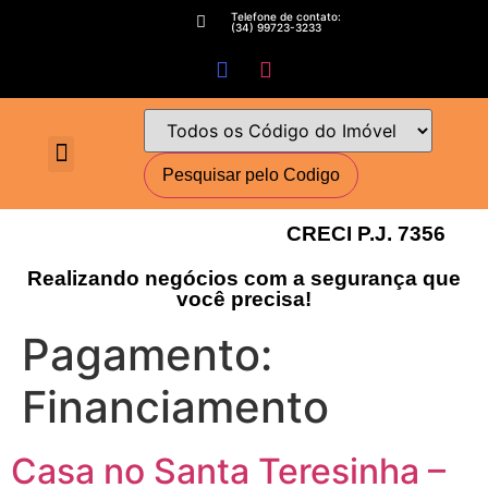
Telefone de contato:
(34) 99723-3233
Fale conosco
Perguntas Frequentes
Cadastre-se
Minha conta
Deixe seu imóvel conosco
Encomende seu Imóvel
Simulador Financeiro
CRECI P.J. 7356
Realizando negócios com a segurança que
você precisa!
Pagamento:
Financiamento
Casa no Santa Teresinha –