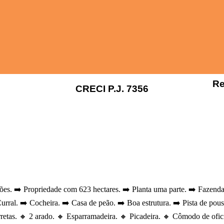
Re
CRECI P.J. 7356
️ Propriedade com 623 hectares. ➡️ Planta uma parte. ➡️ Fazenda vo
Curral. ➡️ Cocheira. ➡️ Casa de peão. ➡️ Boa estrutura. ➡️ Pista de po
rretas. 🔸 2 arado. 🔸 Esparramadeira. 🔸 Picadeira. 🔸 Cômodo de of