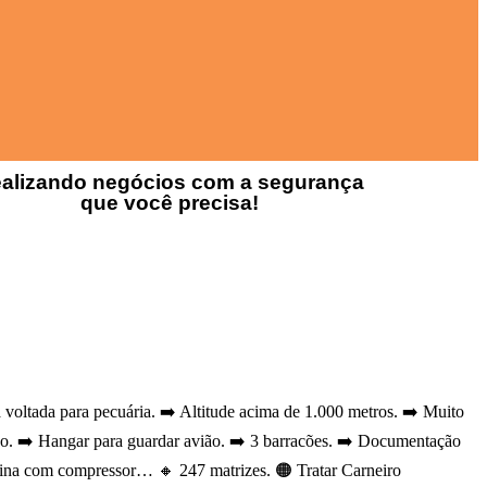
alizando negócios com a segurança
que você precisa!
ltada para pecuária. ➡️ Altitude acima de 1.000 metros. ➡️ Muito
uso. ➡️ Hangar para guardar avião. ➡️ 3 barracões. ➡️ Documentação
icina com compressor… 🔸 247 matrizes. 🟠 Tratar Carneiro